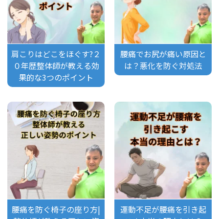
肩こりはどこをほぐす?２
腰痛でお尻が痛い原因と
０年歴整体師が教える効
は？悪化を防ぐ対処法
果的な3つのポイント
腰痛を防ぐ椅子の座り方|
運動不足が腰痛を引き起