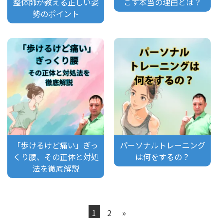
整体師が教える正しい姿
こす本当の理由とは？
勢のポイント
「歩けるけど痛い」ぎっ
パーソナルトレーニング
くり腰、その正体と対処
は何をするの？
法を徹底解説
1
2
»