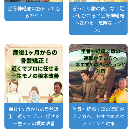
坐骨神経痛は筋トレで治
ぎっくり腰の後、なぜ足
るのか？
がしびれる？坐骨神経痛
へ変わる「危険なサイ
ン」
産後1ヶ月からの骨盤矯
坐骨神経痛で車の運転が
正！近くでプロに任せる
辛い方へ。おすすめのク
一生モノの根本改善
ッションと対策