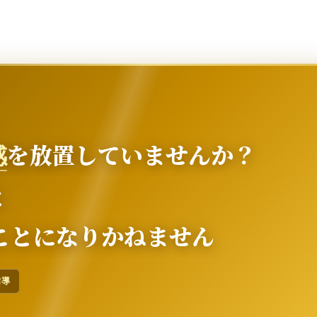
を放置していませんか？
感
と
ことになりかねません
指導