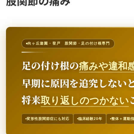
股関節の痛み
向ヶ丘遊園・登戸 股関節・足の付け根専門
足の付け根の
痛みや違和
早期に原因を追究しない
将来
取り返しのつかない
変形性股関節症にも対応
臨床経験20年
整体＋運動