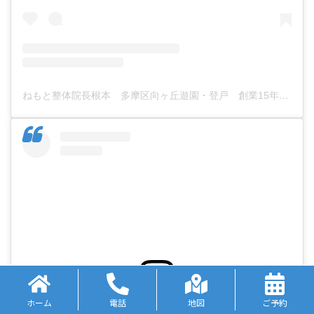
ねもと整体院長根本 多摩区向ヶ丘遊園・登戸 創業15年有限会社ディーエスシーエス代表取締役(@nemotoseitai777)がシェアした投稿
ホーム
電話
地図
ご予約