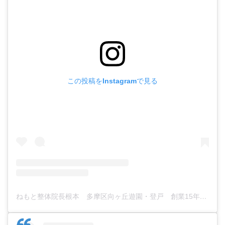
この投稿をInstagramで見る
ねもと整体院長根本 多摩区向ヶ丘遊園・登戸 創業15年有限会社ディーエスシーエス代表取締役(@nemotoseitai777)がシェアした投稿