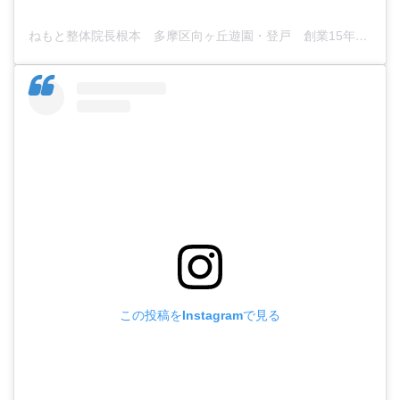
ねもと整体院長根本 多摩区向ヶ丘遊園・登戸 創業15年有限会社ディーエスシーエス代表取締役(@nemotoseitai777)がシェアした投稿
この投稿をInstagramで見る