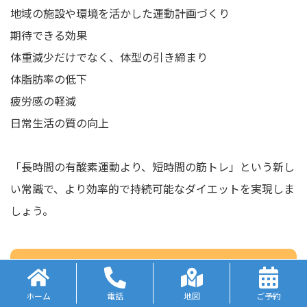
地域の施設や環境を活かした運動計画づくり
期待できる効果
体重減少だけでなく、体型の引き締まり
体脂肪率の低下
疲労感の軽減
日常生活の質の向上
「長時間の有酸素運動より、短時間の筋トレ」という新し
い常識で、より効率的で持続可能なダイエットを実現しま
しょう。
向ヶ丘遊園・登戸のパーソナルトレ
ーニングなら！
ホーム
電話
地図
ご予約