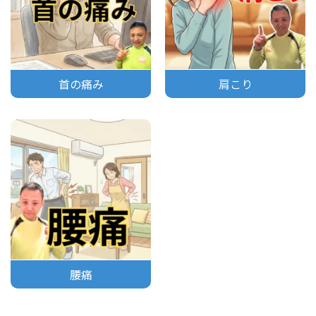
首の痛み
肩こり
腰痛