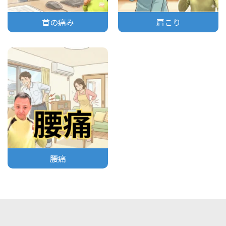
首の痛み
肩こり
腰痛