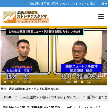
整体通う通院頻度理想じつは？ゴットハンドに訊く！川崎市
HOME
こんな症状でお悩みではありませんか？
整体に通う理