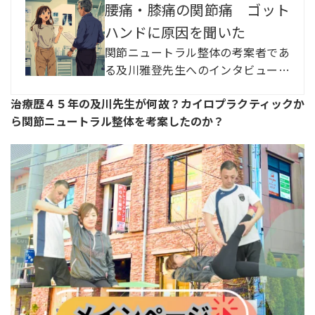
腰痛・膝痛の関節痛 ゴット
ハンドに原因を聞いた
関節ニュートラル整体の考案者であ
る及川雅登先生へのインタビュー記
事。従来の整体やカイロプラクティ
治療歴４５年の及川先生が何故？カイロプラクティックか
ックとは異なり、形状ではなく全身
ら関節ニュートラル整体を考案したのか？
200の関節の動きに着目した施術を
提案。長年の経験と研究から、腰
痛・膝痛の原因は下肢の可動域にあ
ると指摘し、より効果的な治療法を
確立している。