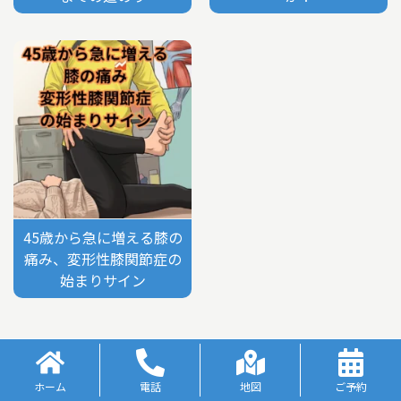
45歳から急に増える膝の
痛み、変形性膝関節症の
始まりサイン
ホーム
電話
地図
ご予約