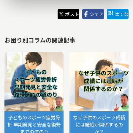
ポスト
シェア
はてな
お困り別コラムの関連記事
子どものスポーツ疲労骨
なぜ子供のスポーツ成績
折 早期発見と安全な復帰
には睡眠が関係するの
までの道のり
か？