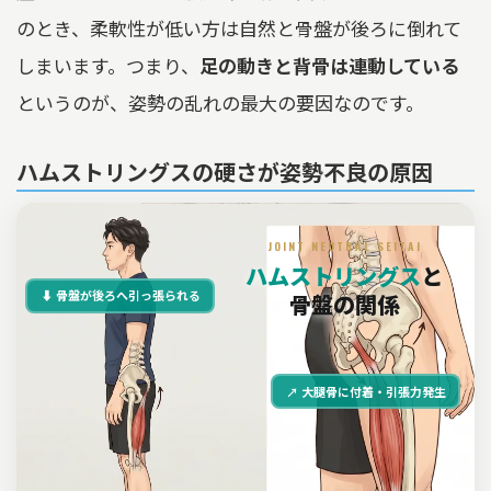
のとき、柔軟性が低い方は自然と骨盤が後ろに倒れて
しまいます。つまり、
足の動きと背骨は連動している
というのが、姿勢の乱れの最大の要因なのです。
ハムストリングスの硬さが姿勢不良の原因
JOINT NEUTRAL SEITAI
ハムストリングス
と
⬇ 骨盤が後ろへ引っ張られる
骨盤の関係
↗ 大腿骨に付着・引張力発生