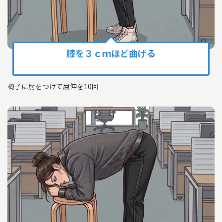
膝を３ｃｍほど曲げる
椅子に肘をつけて屈伸を10回