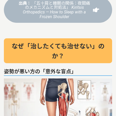
出典：
「五十肩と睡眠の関係：夜間痛
のメカニズムと対処法」
Kiritsis
Orthopedics — How to Sleep with a
Frozen Shoulder
なぜ「治したくても治せない」の
か？
姿勢が悪い方の「意外な盲点」