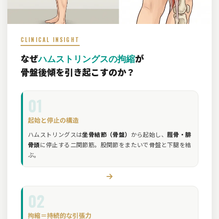
CLINICAL INSIGHT
なぜ
が
ハムストリングスの拘縮
骨盤後傾を引き起こすのか？
01
起始と停止の構造
ハムストリングスは
坐骨結節（骨盤）
から起始し、
脛骨・腓
骨頭
に停止する二関節筋。股関節をまたいで骨盤と下腿を結
ぶ。
02
拘縮＝持続的な引張力