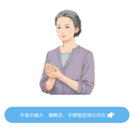
手首の痛み 腱鞘炎、手根管症候の対応