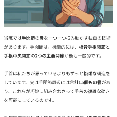
当院では手関節の骨を一つ一つ掴み動かす独自の技術
があります。手関節は、機能的には、
橈骨手根関節
と
手根中央関節
の
2つの主要関節
が最も一般的です。
手首は私たちが思っているよりもずっと複雑な構造を
しています。実は手関節周辺には
合計15個もの骨
があ
り、これらが巧妙に組み合わさって手首の複雑な動き
を可能にしているのです。