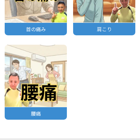
首の痛み
肩こり
腰痛