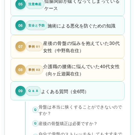
仙腸関節が緩くなってしまっている
05
注意喚起
ケース
施術による悪化を防ぐための知識
06
安全と予防
産後の骨盤の悩みを抱えていた30代
07
事例 01
女性（中野島在住）
介護職の腰痛に悩んでいた40代女性
08
事例 02
（向ヶ丘遊園在住）
よくある質問（全6問）
09
Q & A
骨盤は本当に狭くすることができないので
Q
すか？
産後の骨盤矯正は必要ですか？
Q
自分で骨盤のストレッチをしても大丈夫で