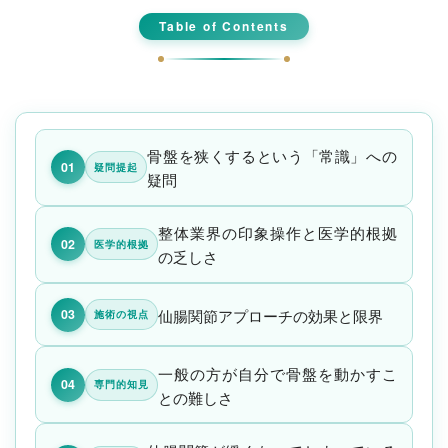
Table of Contents
骨盤を狭くするという「常識」への
01
疑問提起
疑問
整体業界の印象操作と医学的根拠
02
医学的根拠
の乏しさ
仙腸関節アプローチの効果と限界
03
施術の視点
一般の方が自分で骨盤を動かすこ
04
専門的知見
との難しさ