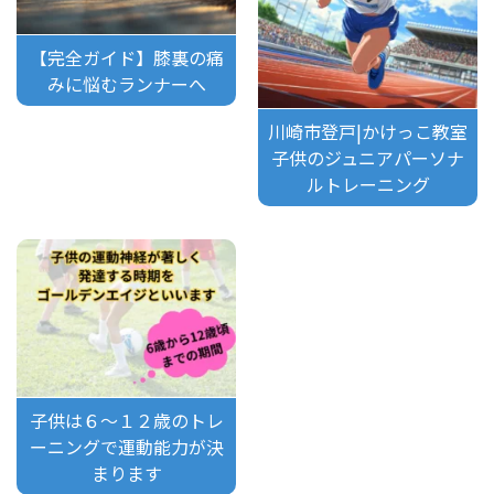
【完全ガイド】膝裏の痛
みに悩むランナーへ
川崎市登戸|かけっこ教室
子供のジュニアパーソナ
ルトレーニング
子供は６～１２歳のトレ
ーニングで運動能力が決
まります