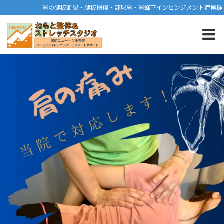
肩の腱板断裂・腱板損傷・野球肩・肩蜂下インピンジメント症候群