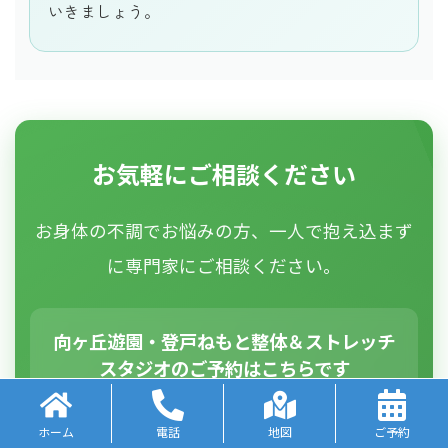
いきましょう。
お気軽にご相談ください
お身体の不調でお悩みの方、一人で抱え込まず
に専門家にご相談ください。
向ヶ丘遊園・登戸ねもと整体＆ストレッチ
スタジオのご予約はこちらです
📞 電話予約 044-922-9881
ホーム
電話
地図
ご予約