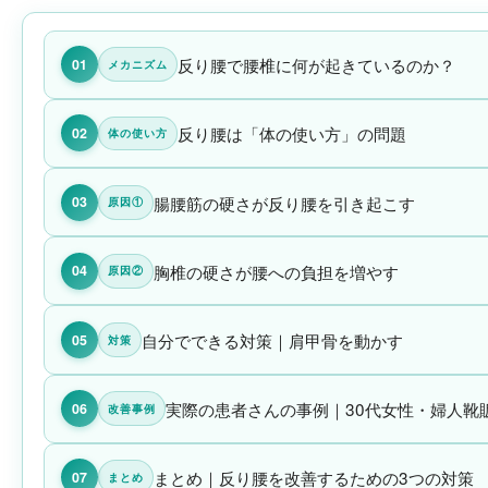
反り腰で腰椎に何が起きているのか？
01
メカニズム
反り腰は「体の使い方」の問題
02
体の使い方
腸腰筋の硬さが反り腰を引き起こす
03
原因①
胸椎の硬さが腰への負担を増やす
04
原因②
自分でできる対策｜肩甲骨を動かす
05
対策
実際の患者さんの事例｜30代女性・婦人靴
06
改善事例
まとめ｜反り腰を改善するための3つの対策
07
まとめ