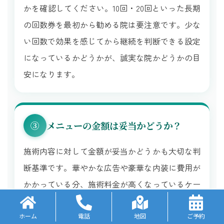
かを確認してください。10回・20回といった長期
の回数券を最初から勧める院は要注意です。少な
い回数で効果を感じてから継続を判断できる設定
になっているかどうかが、誠実な院かどうかの目
安になります。
メニューの金額は妥当かどうか？
③
施術内容に対して金額が妥当かどうかも大切な判
断基準です。華やかな広告や豪華な内装に費用が
かかっている分、施術料金が高くなっているケー
スもあります。メニューの内容と金額のバランス
をしっかり確認しましょう。
ホーム
電話
地図
ご予約