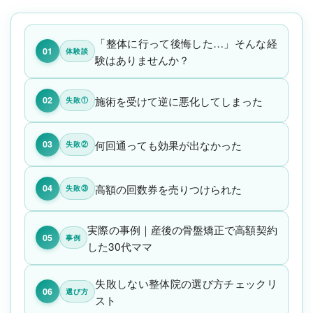
「整体に行って後悔した…」そんな経
01
体験談
験はありませんか？
施術を受けて逆に悪化してしまった
02
失敗①
何回通っても効果が出なかった
03
失敗②
高額の回数券を売りつけられた
04
失敗③
実際の事例｜産後の骨盤矯正で高額契約
05
事例
した30代ママ
失敗しない整体院の選び方チェックリ
06
選び方
スト