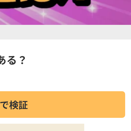
ある？
で検証