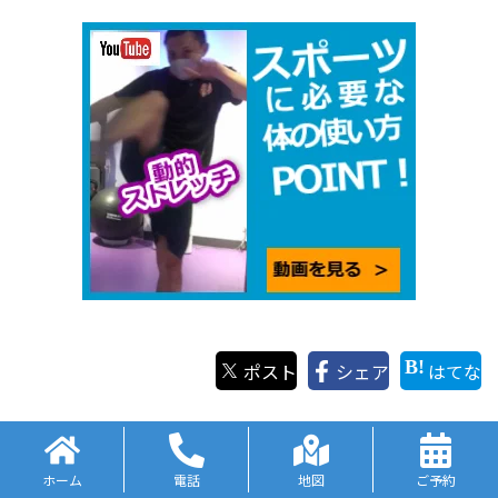
ポスト
シェア
はてな
整体コラムの関連記事
ホーム
電話
地図
ご予約