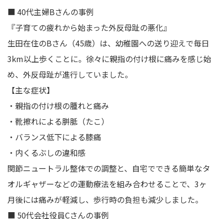
■ 40代主婦Bさんの事例
『子育ての疲れから始まった外反母趾の悪化』
生田在住のBさん（45歳）は、幼稚園への送り迎えで毎日
3km以上歩くことに。徐々に親指の付け根に痛みを感じ始
め、外反母趾が進行していました。
【主な症状】
・親指の付け根の腫れと痛み
・靴擦れによる胼胝（たこ）
・バランス低下による膝痛
・内くるぶしの違和感
関節ニュートラル整体での調整と、自宅でできる簡単なタ
オルギャザーなどの運動療法を組み合わせることで、3ヶ
月後には痛みが軽減し、歩行時の負担も減少しました。
■ 50代会社役員Cさんの事例