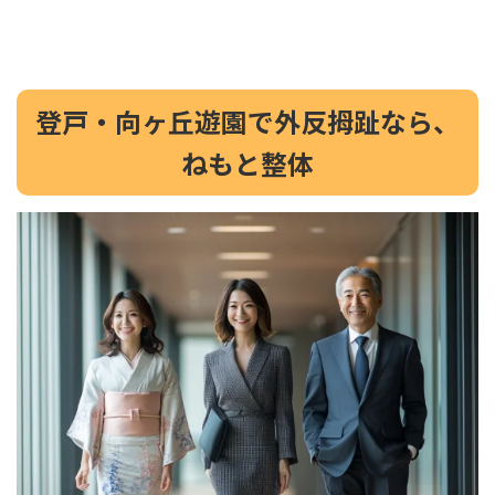
登戸・向ヶ丘遊園で外反拇趾なら、
ねもと整体