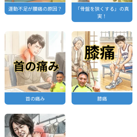
運動不足が腰痛の原因？
「骨盤を狭くする」の真
実！
首の痛み
膝痛