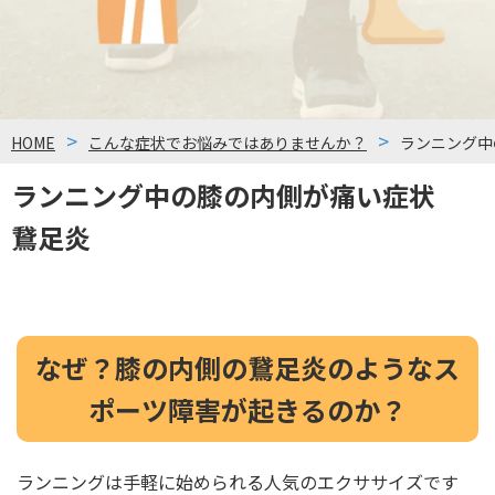
HOME
こんな症状でお悩みではありませんか？
ランニング中
ランニング中の膝の内側が痛い症状
鵞足炎
なぜ？膝の内側の鵞足炎のようなス
ポーツ障害が起きるのか？
ランニングは手軽に始められる人気のエクササイズです