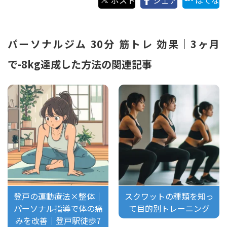
パーソナルジム 30分 筋トレ 効果｜3ヶ月
で-8kg達成した方法の関連記事
登戸の運動療法×整体｜
スクワットの種類を知っ
パーソナル指導で体の痛
て目的別トレーニング
みを改善｜登戸駅徒歩7