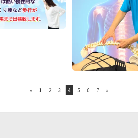
«
1
2
3
4
5
6
7
»